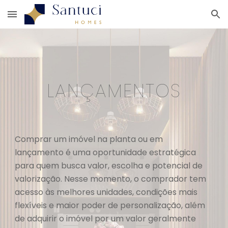
Skip to main content
Skip to navigation
LANÇAMENTOS
Comprar um imóvel na planta ou em
lançamento é uma oportunidade estratégica
para quem busca valor, escolha e potencial de
valorização. Nesse momento, o comprador tem
acesso às melhores unidades, condições mais
flexíveis e maior poder de personalização, além
de adquirir o imóvel por um valor geralmente