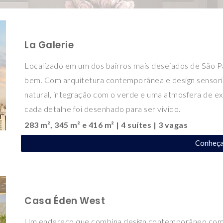
La Galerie
Localizado em um dos bairros mais desejados de São Pa
bem. Com arquitetura contemporânea e design sensorial
natural, integração com o verde e uma atmosfera de e
cada detalhe foi desenhado para ser vivido.
283 m², 345 m² e 416 m² | 4 suítes | 3 vagas
Conheç
Casa Éden West
Um endereço que combina design contemporâneo com 