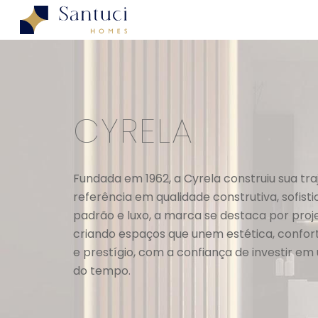
Sk
CYRELA
Fundada em 1962, a Cyrela construiu sua tr
referência em qualidade construtiva, sofi
padrão e luxo, a marca se destaca por proj
criando espaços que unem estética, confort
e prestígio, com a confiança de investir e
do tempo.