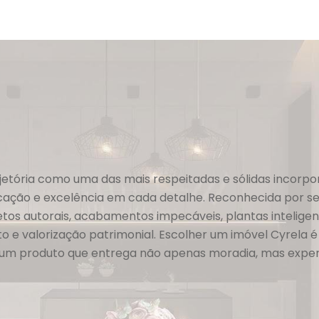
ip to main content
Skip to navigat
ajetória como uma das mais respeitadas e sólidas incorpo
sticação e excelência em cada detalhe. Reconhecida por 
etos autorais, acabamentos impecáveis, plantas inteligen
o e valorização patrimonial. Escolher um imóvel Cyrela é
m um produto que entrega não apenas moradia, mas experiê