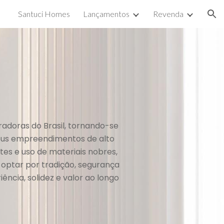
Santuci Homes
Lançamentos
Revenda
ion
radoras do Brasil, tornando-se
seus empreendimentos de alto
tes e uso de materiais nobres,
 optar por tradição, segurança
ncia, solidez e valor ao longo