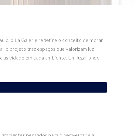
ulo, o La Galerie redefine o conceito de morar
, o projeto traz espaços que valorizam luz
xclusividade em cada ambiente. Um lugar onde
a
ambientes pensados para o bem-estar e a