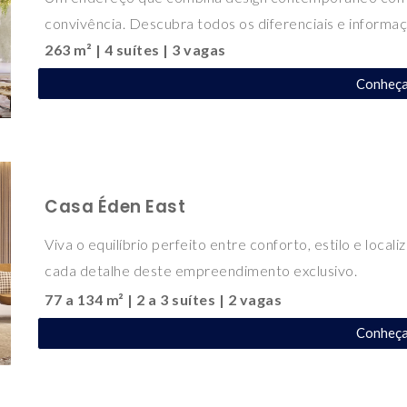
convivência. Descubra todos os diferenciais e informaç
263 m² | 4 suítes | 3 vagas
Conheç
Casa Éden
East
Viva o equilíbrio perfeito entre conforto, estilo e local
cada detalhe deste empreendimento exclusivo.
77 a 134 m² | 2 a 3 suítes | 2 vagas
Conheç